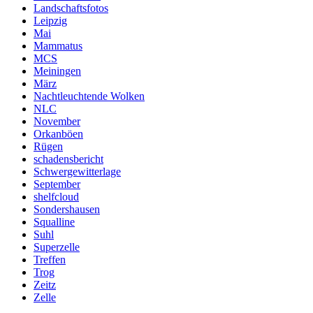
Landschaftsfotos
Leipzig
Mai
Mammatus
MCS
Meiningen
März
Nachtleuchtende Wolken
NLC
November
Orkanböen
Rügen
schadensbericht
Schwergewitterlage
September
shelfcloud
Sondershausen
Squalline
Suhl
Superzelle
Treffen
Trog
Zeitz
Zelle