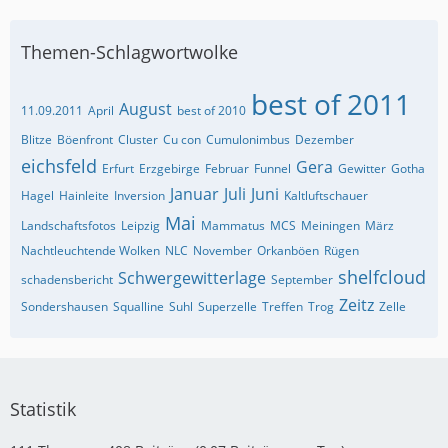
Themen-Schlagwortwolke
best of 2011
August
11.09.2011
April
best of 2010
Blitze
Böenfront
Cluster
Cu con
Cumulonimbus
Dezember
eichsfeld
Gera
Erfurt
Erzgebirge
Februar
Funnel
Gewitter
Gotha
Januar
Juli
Juni
Hagel
Hainleite
Inversion
Kaltluftschauer
Mai
Landschaftsfotos
Leipzig
Mammatus
MCS
Meiningen
März
Nachtleuchtende Wolken
NLC
November
Orkanböen
Rügen
shelfcloud
Schwergewitterlage
schadensbericht
September
Zeitz
Sondershausen
Squalline
Suhl
Superzelle
Treffen
Trog
Zelle
Statistik