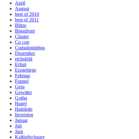
April
August
best of 2010
best of 2011
Blitze
Böenfront
Cluster
Cu con
Cumulonimbus
Dezember
eichsfeld
Erfurt
Erzgebirge
Februar
Funnel
Gera
Gewitter
Gotha
Hagel
Hainleite
Inversion
Januar
Juli
Juni
Kaltluftschauer