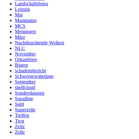
Landschaftsfotos
Leipzig
Mai
Mammatus
MCS
Meiningen
März
Nachtleuchtende Wolken
NLC
November
Orkanböen
Rügen
schadensbericht
Schwergewitterlage
September
shelfcloud
Sondershausen
Squalline
Suhl
Superzelle
Treffen
Trog
Zeitz
Zelle