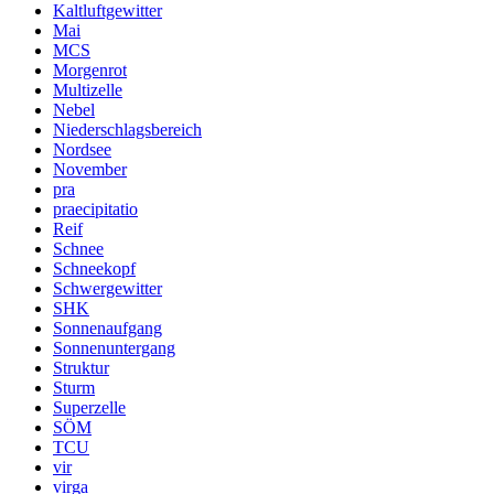
Kaltluftgewitter
Mai
MCS
Morgenrot
Multizelle
Nebel
Niederschlagsbereich
Nordsee
November
pra
praecipitatio
Reif
Schnee
Schneekopf
Schwergewitter
SHK
Sonnenaufgang
Sonnenuntergang
Struktur
Sturm
Superzelle
SÖM
TCU
vir
virga