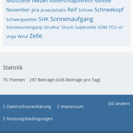
Nebel
Multizelle
Niederschlagsbereich
Nordsee
Reif
Schneekopf
November
pra
praecipitatio
Schnee
Sonnenaufgang
SHK
Schwergewitter
Sonnenuntergang
Struktur
Sturm
Superzelle
SÖM
TCU
vir
Zelle
virga
Wind
Statistik
75 Themen
297 Beiträge (0,06 Beiträge pro Tag)
Stil ändern
Datenschutzerklärung
Impressum
Nutzungsbedingungen