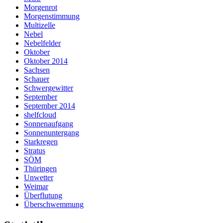
Morgenrot
Morgenstimmung
Multizelle
Nebel
Nebelfelder
Oktober
Oktober 2014
Sachsen
Schauer
Schwergewitter
September
September 2014
shelfcloud
Sonnenaufgang
Sonnenuntergang
Starkregen
Stratus
SÖM
Thüringen
Unwetter
Weimar
Überflutung
Überschwemmung