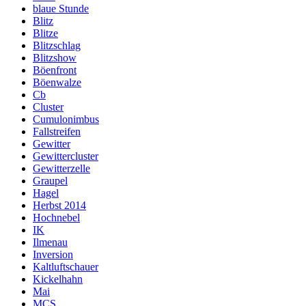
blaue Stunde
Blitz
Blitze
Blitzschlag
Blitzshow
Böenfront
Böenwalze
Cb
Cluster
Cumulonimbus
Fallstreifen
Gewitter
Gewittercluster
Gewitterzelle
Graupel
Hagel
Herbst 2014
Hochnebel
IK
Ilmenau
Inversion
Kaltluftschauer
Kickelhahn
Mai
MCS