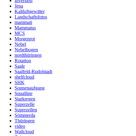
Inversion
Jena
Kaltluftgewitter
Landschaftsfotos
mammati
Mammatus
MCS
Morgenrot
Nebel
Nebelbogen
nordthüringen
Rotation
Saale
Saalfeld-Rudolstadt
shelfcloud
SHK
Sonnenaufgang
Squalline
Starkregen
Superzelle
Superzellen
Sömmerda
Thüringen
video
Wallcloud