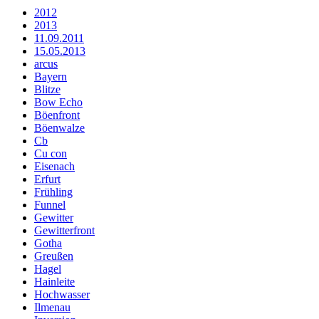
2012
2013
11.09.2011
15.05.2013
arcus
Bayern
Blitze
Bow Echo
Böenfront
Böenwalze
Cb
Cu con
Eisenach
Erfurt
Frühling
Funnel
Gewitter
Gewitterfront
Gotha
Greußen
Hagel
Hainleite
Hochwasser
Ilmenau