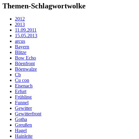
Themen-Schlagwortwolke
2012
2013
11.09.2011
15.05.2013
arcus
Bayern
Blitze
Bow Echo
Böenfront
Böenwalze
Cb
Cu con
Eisenach
Erfurt
Frühling
Funnel
Gewitter
Gewitterfront
Gotha
Greußen
Hagel
Hainleite