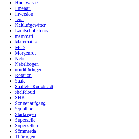
Hochwasser
Ilmenau
Inversion
Jena
Kaltluftgewitter
Landschaftsfotos
mammati
Mammatus
MCS
Morgenrot
Nebel
Nebelbogen
nordthüringen
Rotation
Saale
Saalfeld-Rudolstadt
shelfcloud
SHK
Sonnenaufgang
Squalline
Starkregen
Superzelle
Superzellen
Sömmerda
Thüringen