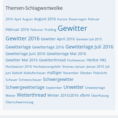
Themen-Schlagwortwolke
August 2016
2016
April
August
Aurora
Dauerregen
Februar
Gewitter
Februar 2016
Februrar
Frühling
Gewitter 2016
Gewitter April 2016
Gewitter Juli 2015
Gewitterlage Juli 2016
Gewitterlage
Gewitterlage 2016
Gewitterlage Juni 2016
Gewitterlage Mai 2016
Gewitter Mai 2016
Gewitterthread
Herbst
HKL
Hcohwasser
Hochwasser 2016
Hochwassergefahr
Ilmenau
Januar
Januar 2016
Juli
mäßiger
Juni
Kaltluft
Kaltluftschauer
November
Oktober
Polarlicht
Schwergewitter
Schauer
Schneeschauer
Unwetter
Schwergewitterlage
September
Unwetterlage
Wetterthread
Winter 2015/2016
xfbml
Wetter
Überflutung
Überschwemmung