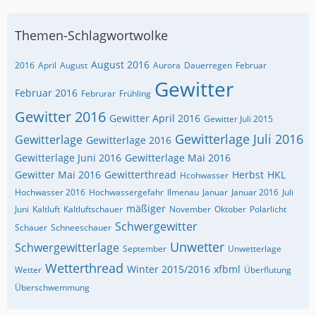
Themen-Schlagwortwolke
August 2016
2016
April
August
Aurora
Dauerregen
Februar
Gewitter
Februar 2016
Februrar
Frühling
Gewitter 2016
Gewitter April 2016
Gewitter Juli 2015
Gewitterlage Juli 2016
Gewitterlage
Gewitterlage 2016
Gewitterlage Juni 2016
Gewitterlage Mai 2016
Gewitter Mai 2016
Gewitterthread
Herbst
HKL
Hcohwasser
Hochwasser 2016
Hochwassergefahr
Ilmenau
Januar
Januar 2016
Juli
mäßiger
Juni
Kaltluft
Kaltluftschauer
November
Oktober
Polarlicht
Schwergewitter
Schauer
Schneeschauer
Unwetter
Schwergewitterlage
September
Unwetterlage
Wetterthread
Winter 2015/2016
xfbml
Wetter
Überflutung
Überschwemmung