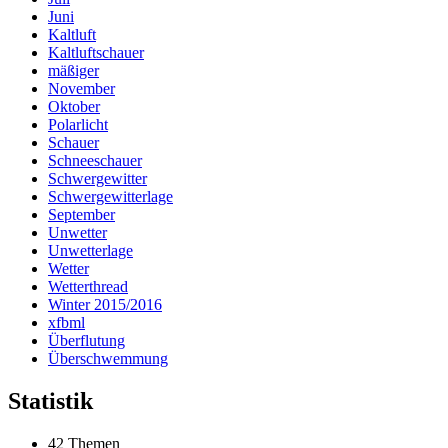
Juni
Kaltluft
Kaltluftschauer
mäßiger
November
Oktober
Polarlicht
Schauer
Schneeschauer
Schwergewitter
Schwergewitterlage
September
Unwetter
Unwetterlage
Wetter
Wetterthread
Winter 2015/2016
xfbml
Überflutung
Überschwemmung
Statistik
42 Themen