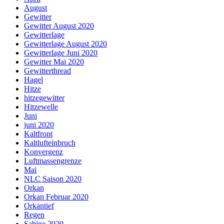
August
Gewitter
Gewitter August 2020
Gewitterlage
Gewitterlage August 2020
Gewitterlage Juni 2020
Gewitter Mai 2020
Gewitterthread
Hagel
Hitze
hitzegewitter
Hitzewelle
Juni
juni 2020
Kaltfront
Kaltlufteinbruch
Konvergenz
Luftmassengrenze
Mai
NLC Saison 2020
Orkan
Orkan Februar 2020
Orkantief
Regen
Sabine 2020