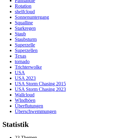
Panhandle
Rotation
shelfcloud
Sonnenuntergang
Squalline
Starkregen
Staub
Staubsturm
Superzelle
Superzellen
Texas
tornado
Trichterwolke
USA
USA 2023
USA Storm Chasing 2015
USA Storm Chasing 2023
Wallcloud
WIndböen
Überflutungen
Überschwemmungen
Statistik
23 Themen