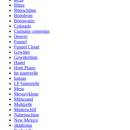
Blitze
Blitzschläge
Böenfront
Böenwalze
Colorado
Cumulus congestus
Denver
Funnel
Funnel Cloud
Gewitter
Gewitterlinie
Hagel
High Plains
hp superzelle
kansas
LP Superzelle
Meso
Mesozyklone
Milnesand
Multizelle
Mutterschiff
Naheinschlag
New Mexico
oklahoma