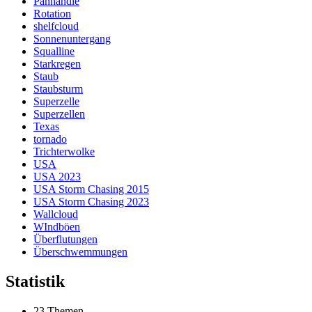
Panhandle
Rotation
shelfcloud
Sonnenuntergang
Squalline
Starkregen
Staub
Staubsturm
Superzelle
Superzellen
Texas
tornado
Trichterwolke
USA
USA 2023
USA Storm Chasing 2015
USA Storm Chasing 2023
Wallcloud
WIndböen
Überflutungen
Überschwemmungen
Statistik
23 Themen