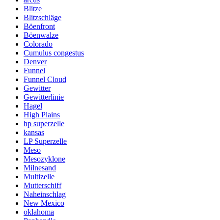
Blitze
Blitzschläge
Böenfront
Böenwalze
Colorado
Cumulus congestus
Denver
Funnel
Funnel Cloud
Gewitter
Gewitterlinie
Hagel
High Plains
hp superzelle
kansas
LP Superzelle
Meso
Mesozyklone
Milnesand
Multizelle
Mutterschiff
Naheinschlag
New Mexico
oklahoma