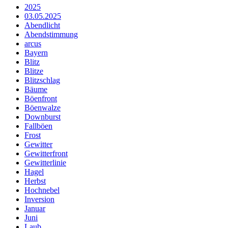
2025
03.05.2025
Abendlicht
Abendstimmung
arcus
Bayern
Blitz
Blitze
Blitzschlag
Bäume
Böenfront
Böenwalze
Downburst
Fallböen
Frost
Gewitter
Gewitterfront
Gewitterlinie
Hagel
Herbst
Hochnebel
Inversion
Januar
Juni
Laub