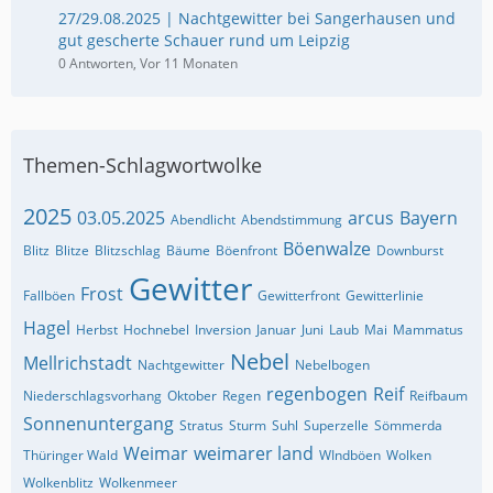
27/29.08.2025 | Nachtgewitter bei Sangerhausen und
gut gescherte Schauer rund um Leipzig
0 Antworten, Vor 11 Monaten
Themen-Schlagwortwolke
2025
03.05.2025
arcus
Bayern
Abendlicht
Abendstimmung
Böenwalze
Blitz
Blitze
Blitzschlag
Bäume
Böenfront
Downburst
Gewitter
Frost
Fallböen
Gewitterfront
Gewitterlinie
Hagel
Herbst
Hochnebel
Inversion
Januar
Juni
Laub
Mai
Mammatus
Nebel
Mellrichstadt
Nachtgewitter
Nebelbogen
regenbogen
Reif
Niederschlagsvorhang
Oktober
Regen
Reifbaum
Sonnenuntergang
Stratus
Sturm
Suhl
Superzelle
Sömmerda
Weimar
weimarer land
Thüringer Wald
WIndböen
Wolken
Wolkenblitz
Wolkenmeer