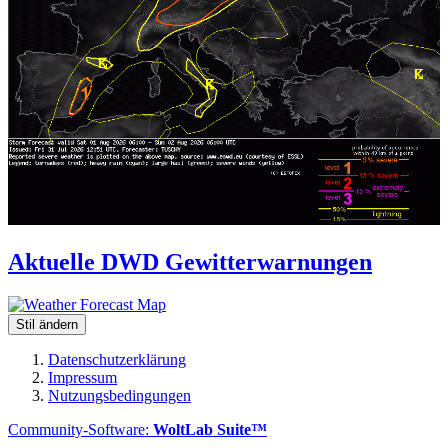
Aktuelle DWD Gewitterwarnungen
Stil ändern
Datenschutzerklärung
Impressum
Nutzungsbedingungen
Community-Software:
WoltLab Suite™