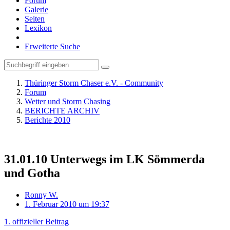
Forum
Galerie
Seiten
Lexikon
Erweiterte Suche
Thüringer Storm Chaser e.V. - Community
Forum
Wetter und Storm Chasing
BERICHTE ARCHIV
Berichte 2010
31.01.10 Unterwegs im LK Sömmerda
und Gotha
Ronny W.
1. Februar 2010 um 19:37
1. offizieller Beitrag