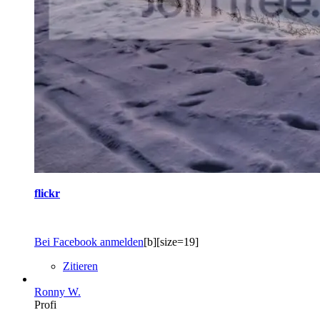
flickr
Bei Facebook anmelden
[b][size=19]
Zitieren
Ronny W.
Profi