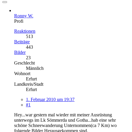
Ronny W.
Profi
Reaktionen
513
Beiträge
443
Bilder
23
Geschlecht
Männlich
Wohnort
Erfurt
Landkreis/Stadt
Erfurt
1. Februar 2010 um 19:37
#1
Hey...war gestern mal wieder mit meiner Ausrüstung
unterwegs im Lk Sömmerda und Gotha...hab eine sehr
schöne Schneewanderung Unternommen(ca 7 Km) wo
folgende Bilder Herausgekommen sind.