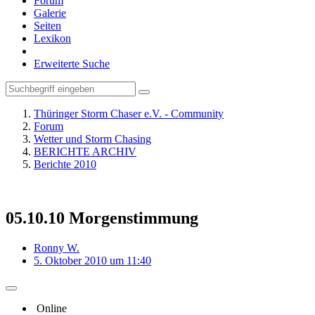
Forum
Galerie
Seiten
Lexikon
Erweiterte Suche
Thüringer Storm Chaser e.V. - Community
Forum
Wetter und Storm Chasing
BERICHTE ARCHIV
Berichte 2010
05.10.10 Morgenstimmung
Ronny W.
5. Oktober 2010 um 11:40
Online