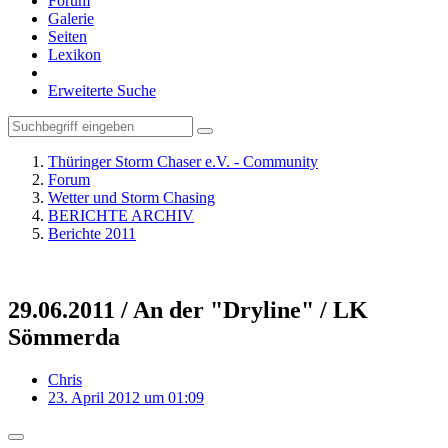
Forum
Galerie
Seiten
Lexikon
Erweiterte Suche
Thüringer Storm Chaser e.V. - Community
Forum
Wetter und Storm Chasing
BERICHTE ARCHIV
Berichte 2011
29.06.2011 / An der "Dryline" / LK
Sömmerda
Chris
23. April 2012 um 01:09