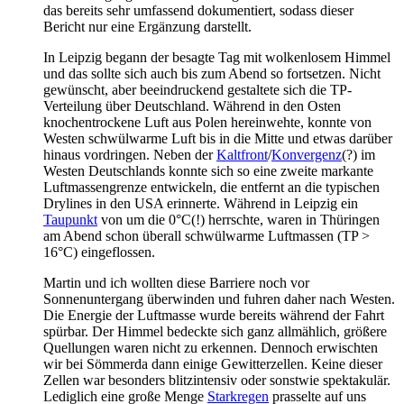
das bereits sehr umfassend dokumentiert, sodass dieser
Bericht nur eine Ergänzung darstellt.
In Leipzig begann der besagte Tag mit wolkenlosem Himmel
und das sollte sich auch bis zum Abend so fortsetzen. Nicht
gewünscht, aber beeindruckend gestaltete sich die TP-
Verteilung über Deutschland. Während in den Osten
knochentrockene Luft aus Polen hereinwehte, konnte von
Westen schwülwarme Luft bis in die Mitte und etwas darüber
hinaus vordringen. Neben der
Kaltfront
/
Konvergenz
(?) im
Westen Deutschlands konnte sich so eine zweite markante
Luftmassengrenze entwickeln, die entfernt an die typischen
Drylines in den USA erinnerte. Während in Leipzig ein
Taupunkt
von um die 0°C(!) herrschte, waren in Thüringen
am Abend schon überall schwülwarme Luftmassen (TP >
16°C) eingeflossen.
Martin und ich wollten diese Barriere noch vor
Sonnenuntergang überwinden und fuhren daher nach Westen.
Die Energie der Luftmasse wurde bereits während der Fahrt
spürbar. Der Himmel bedeckte sich ganz allmählich, größere
Quellungen waren nicht zu erkennen. Dennoch erwischten
wir bei Sömmerda dann einige Gewitterzellen. Keine dieser
Zellen war besonders blitzintensiv oder sonstwie spektakulär.
Lediglich eine große Menge
Starkregen
prasselte auf uns