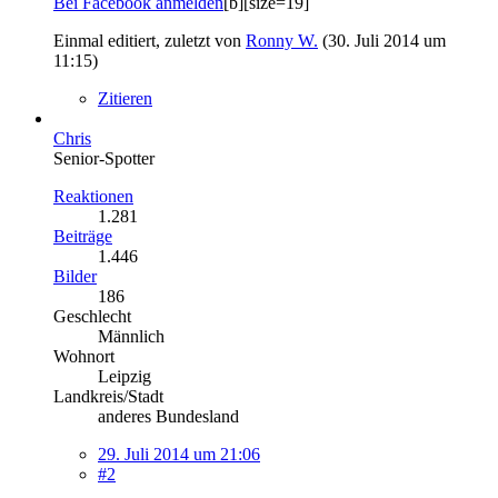
Bei Facebook anmelden
[b][size=19]
Einmal editiert, zuletzt von
Ronny W.
(
30. Juli 2014 um
11:15
)
Zitieren
Chris
Senior-Spotter
Reaktionen
1.281
Beiträge
1.446
Bilder
186
Geschlecht
Männlich
Wohnort
Leipzig
Landkreis/Stadt
anderes Bundesland
29. Juli 2014 um 21:06
#2