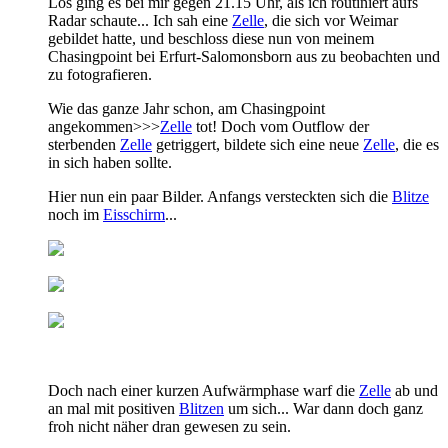
Los ging es bei mir gegen 21.15 Uhr, als ich routiniert aufs
Radar schaute... Ich sah eine
Zelle
, die sich vor Weimar
gebildet hatte, und beschloss diese nun von meinem
Chasingpoint bei Erfurt-Salomonsborn aus zu beobachten und
zu fotografieren.
Wie das ganze Jahr schon, am Chasingpoint
angekommen>>>
Zelle
tot! Doch vom Outflow der
sterbenden
Zelle
getriggert, bildete sich eine neue
Zelle
, die es
in sich haben sollte.
Hier nun ein paar Bilder. Anfangs versteckten sich die
Blitze
noch im
Eisschirm
...
Doch nach einer kurzen Aufwärmphase warf die
Zelle
ab und
an mal mit positiven
Blitzen
um sich... War dann doch ganz
froh nicht näher dran gewesen zu sein.