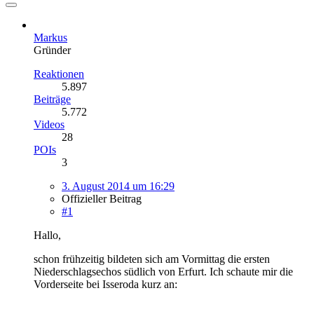
Markus
Gründer
Reaktionen
5.897
Beiträge
5.772
Videos
28
POIs
3
3. August 2014 um 16:29
Offizieller Beitrag
#1
Hallo,
schon frühzeitig bildeten sich am Vormittag die ersten
Niederschlagsechos südlich von Erfurt. Ich schaute mir die
Vorderseite bei Isseroda kurz an: