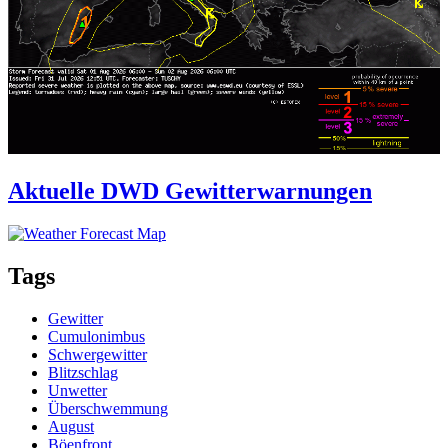
Aktuelle DWD Gewitterwarnungen
Tags
Gewitter
Cumulonimbus
Schwergewitter
Blitzschlag
Unwetter
Überschwemmung
August
Böenfront