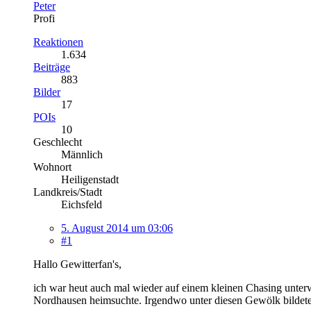
Peter
Profi
Reaktionen
1.634
Beiträge
883
Bilder
17
POIs
10
Geschlecht
Männlich
Wohnort
Heiligenstadt
Landkreis/Stadt
Eichsfeld
5. August 2014 um 03:06
#1
Hallo Gewitterfan's,
ich war heut auch mal wieder auf einem kleinen Chasing unterw
Nordhausen heimsuchte. Irgendwo unter diesen Gewölk bildete