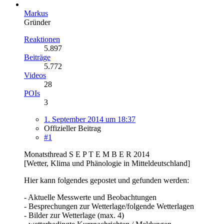
Markus
Gründer
Reaktionen
5.897
Beiträge
5.772
Videos
28
POIs
3
1. September 2014 um 18:37
Offizieller Beitrag
#1
Monatsthread S E P T E M B E R 2014
[Wetter, Klima und Phänologie in Mitteldeutschland]
Hier kann folgendes gepostet und gefunden werden:
- Aktuelle Messwerte und Beobachtungen
- Besprechungen zur Wetterlage/folgende Wetterlagen
- Bilder zur Wetterlage (max. 4)