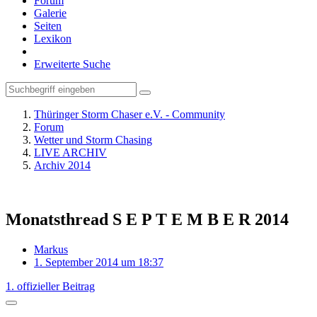
Forum
Galerie
Seiten
Lexikon
Erweiterte Suche
Thüringer Storm Chaser e.V. - Community
Forum
Wetter und Storm Chasing
LIVE ARCHIV
Archiv 2014
Monatsthread S E P T E M B E R 2014
Markus
1. September 2014 um 18:37
1. offizieller Beitrag