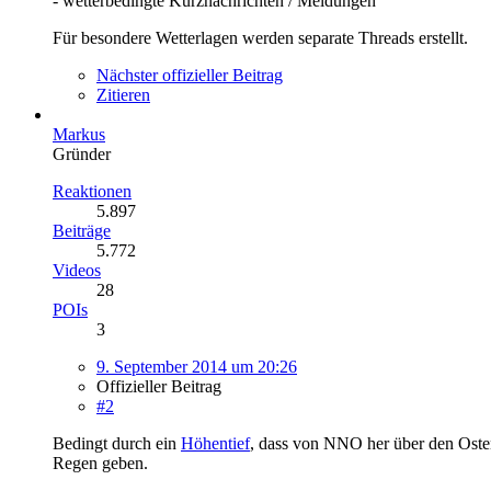
- wetterbedingte Kurznachrichten / Meldungen
Für besondere Wetterlagen werden separate Threads erstellt.
Nächster offizieller Beitrag
Zitieren
Markus
Gründer
Reaktionen
5.897
Beiträge
5.772
Videos
28
POIs
3
9. September 2014 um 20:26
Offizieller Beitrag
#2
Bedingt durch ein
Höhentief
, dass von NNO her über den Ost
Regen geben.