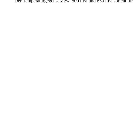
Der Temperaturgegensatz zw. 500 hPa und 850 hPa spricht für 