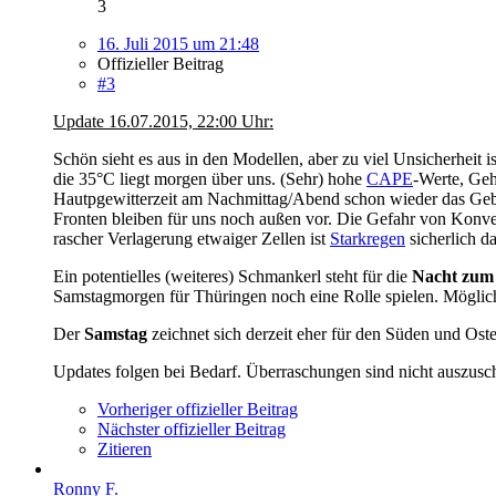
3
16. Juli 2015 um 21:48
Offizieller Beitrag
#3
Update 16.07.2015, 22:00 Uhr:
Schön sieht es aus in den Modellen, aber zu viel Unsicherheit i
die 35°C liegt morgen über uns. (Sehr) hohe
CAPE
-Werte, Geh
Hautpgewitterzeit am Nachmittag/Abend schon wieder das Geb
Fronten bleiben für uns noch außen vor. Die Gefahr von Konverge
rascher Verlagerung etwaiger Zellen ist
Starkregen
sicherlich d
Ein potentielles (weiteres) Schmankerl steht für die
Nacht zum
Samstagmorgen für Thüringen noch eine Rolle spielen. Möglic
Der
Samstag
zeichnet sich derzeit eher für den Süden und Ost
Updates folgen bei Bedarf. Überraschungen sind nicht auszusc
Vorheriger offizieller Beitrag
Nächster offizieller Beitrag
Zitieren
Ronny F.