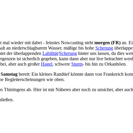
st mal wieder mit dabei - feinstes Nowcasting steht
morgen (FR)
an. Ei
alt an niederschlagbarem Wasser, mäßige bis hohe
Scherung
überlappen
iet der überlappenden
Labilität
/
Scherung
hinter uns lassen, da dies wei
nzen ist sicherlich gegeben, kann dann aber nur live betrachtet werden.
abei, aber auch großer
Hagel
, schwere
Sturm
- bis hin zu Orkanböen.
 Samstag
bereit: Ein kleines Randtief könnte dann von Frankreich kom
he Begleiterscheinungen wie oben.
en Thüringens ab. Hier ist mir Näheres aber noch zu unsicher, aber a
hließen.