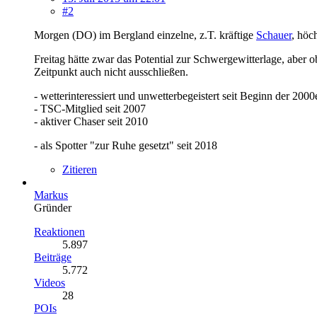
#2
Morgen (DO) im Bergland einzelne, z.T. kräftige
Schauer
, höc
Freitag hätte zwar das Potential zur Schwergewitterlage, aber o
Zeitpunkt auch nicht ausschließen.
- wetterinteressiert und unwetterbegeistert seit Beginn der 2000
- TSC-Mitglied seit 2007
- aktiver Chaser seit 2010
- als Spotter "zur Ruhe gesetzt" seit 2018
Zitieren
Markus
Gründer
Reaktionen
5.897
Beiträge
5.772
Videos
28
POIs