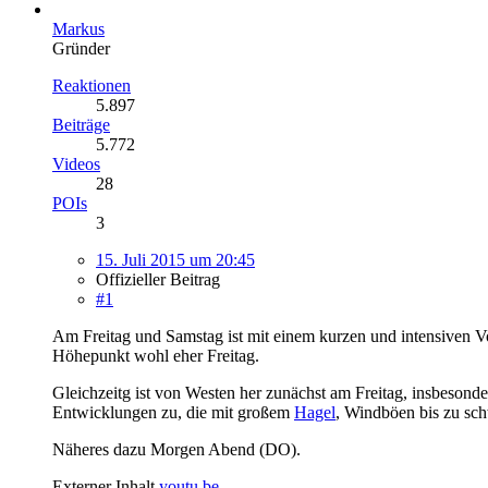
Markus
Gründer
Reaktionen
5.897
Beiträge
5.772
Videos
28
POIs
3
15. Juli 2015 um 20:45
Offizieller Beitrag
#1
Am Freitag und Samstag ist mit einem kurzen und intensiven V
Höhepunkt wohl eher Freitag.
Gleichzeitg ist von Westen her zunächst am Freitag, insbesond
Entwicklungen zu, die mit großem
Hagel
, Windböen bis zu sc
Näheres dazu Morgen Abend (DO).
Externer Inhalt
youtu.be