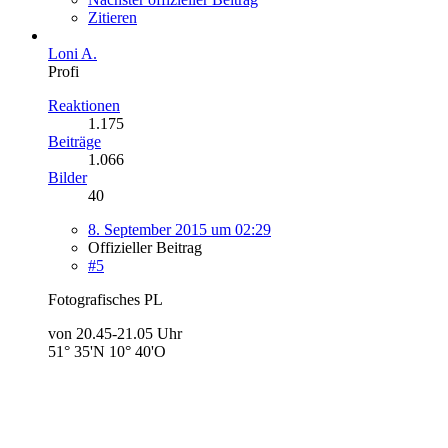
Zitieren
Loni A.
Profi
Reaktionen
1.175
Beiträge
1.066
Bilder
40
8. September 2015 um 02:29
Offizieller Beitrag
#5
Fotografisches PL
von 20.45-21.05 Uhr
51° 35'N 10° 40'O