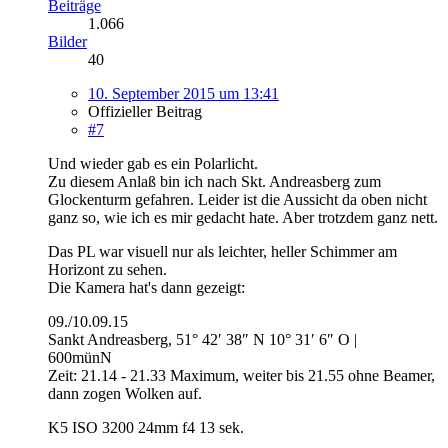
Beiträge
1.066
Bilder
40
10. September 2015 um 13:41
Offizieller Beitrag
#7
Und wieder gab es ein Polarlicht.
Zu diesem Anlaß bin ich nach Skt. Andreasberg zum
Glockenturm gefahren. Leider ist die Aussicht da oben nicht
ganz so, wie ich es mir gedacht hate. Aber trotzdem ganz nett.
Das PL war visuell nur als leichter, heller Schimmer am
Horizont zu sehen.
Die Kamera hat's dann gezeigt:
09./10.09.15
Sankt Andreasberg, 51° 42′ 38″ N 10° 31′ 6″ O |
600münN
Zeit: 21.14 - 21.33 Maximum, weiter bis 21.55 ohne Beamer,
dann zogen Wolken auf.
K5 ISO 3200 24mm f4 13 sek.