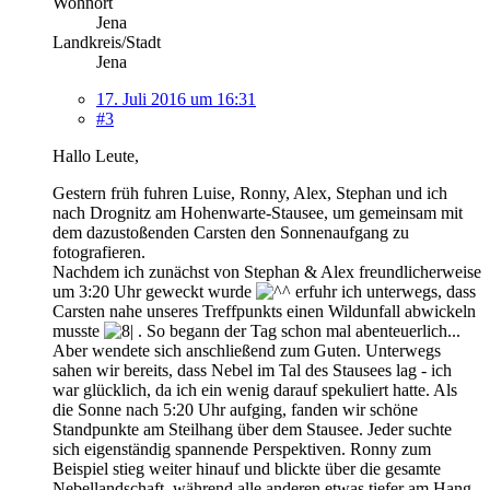
Wohnort
Jena
Landkreis/Stadt
Jena
17. Juli 2016 um 16:31
#3
Hallo Leute,
Gestern früh fuhren Luise, Ronny, Alex, Stephan und ich
nach Drognitz am Hohenwarte-Stausee, um gemeinsam mit
dem dazustoßenden Carsten den Sonnenaufgang zu
fotografieren.
Nachdem ich zunächst von Stephan & Alex freundlicherweise
um 3:20 Uhr geweckt wurde
erfuhr ich unterwegs, dass
Carsten nahe unseres Treffpunkts einen Wildunfall abwickeln
musste
. So begann der Tag schon mal abenteuerlich...
Aber wendete sich anschließend zum Guten. Unterwegs
sahen wir bereits, dass Nebel im Tal des Stausees lag - ich
war glücklich, da ich ein wenig darauf spekuliert hatte. Als
die Sonne nach 5:20 Uhr aufging, fanden wir schöne
Standpunkte am Steilhang über dem Stausee. Jeder suchte
sich eigenständig spannende Perspektiven. Ronny zum
Beispiel stieg weiter hinauf und blickte über die gesamte
Nebellandschaft, während alle anderen etwas tiefer am Hang