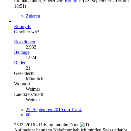
Einmal editiert, zuletzt von
Ronny F.
(
22. September 2016 um
18:51
)
Zitieren
Ronny F.
Gewitter wo?
Reaktionen
2.932
Beiträge
1.924
Bilder
21
Geschlecht
Männlich
Wohnort
Weimar
Landkreis/Stadt
Weimar
25. September 2016 um 16:14
#8
25.09.2016 - Driving into the Dark
Auf meiner heutigen Nebeltour hab ich mir den Spass erlaubt