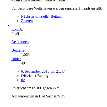
- Links zu wetterbedingten Artikeln
Für besondere Wetterlagen werden separate Threads erstellt.
Nächster offizieller Beitrag
Zitieren
Loni A.
Profi
Reaktionen
1.175
Beiträge
1.066
Bilder
40
6. September 2016 um 21:47
Offizieller Beitrag
#2
Polarlicht am 05.09. gegen 22°°
Aufgenommen in Bad Sachsa/NDS