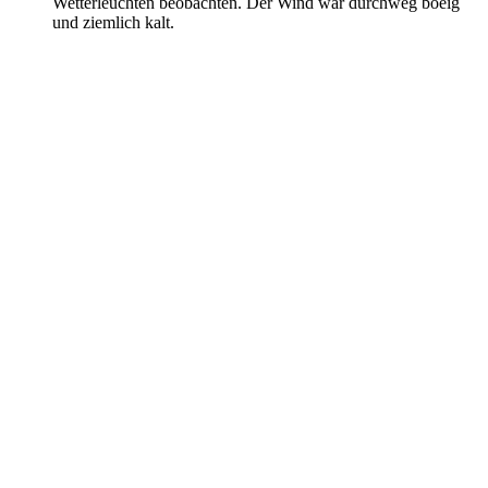
Wetterleuchten beobachten. Der Wind war durchweg boeig
und ziemlich kalt.