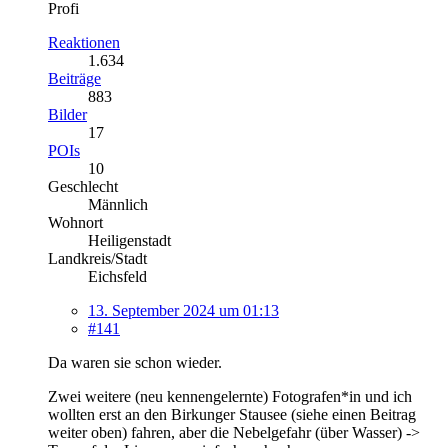
Profi
Reaktionen
1.634
Beiträge
883
Bilder
17
POIs
10
Geschlecht
Männlich
Wohnort
Heiligenstadt
Landkreis/Stadt
Eichsfeld
13. September 2024 um 01:13
#141
Da waren sie schon wieder.
Zwei weitere (neu kennengelernte) Fotografen*in und ich
wollten erst an den Birkunger Stausee (siehe einen Beitrag
weiter oben) fahren, aber die Nebelgefahr (über Wasser) ->