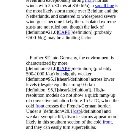
levels and exceptionally strong
front
-normal
winds with 25-30 m/s at 850 hPa), a
squall line
is
the most likely storm mode over Belgium and the
Netherlands, and scattered to widespread severe
wind gusts become likely then. Isolated extreme
gusts are not ruled out, though the lack of
[definition=21,0]
CAPE
[/definition] (probably
<500 J/kg) may be a limiting factor.
...Further SE into Germany, the environment is
characterized by more
[definition=21,0]
CAPE
[/definition] (probably
500-1000 J/kg) but slightly weaker
[definition=95,1]shear[/definition] across lower
levels (despite equally strong 0-6 km
[definition=95,1]shear[/definition]). High-
resolution models do not show a quick ramp-up
of convective initiation before 15 UTC, when the
cold
front
crosses the French-German border.
Under a [definition=28,1]
cap
[/definition] and
weaker synoptic lift, discrete storms appear more
likely in this southern section of the cold
front
,
and they can easily turn supercellular.