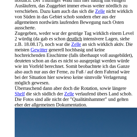
nördlich. Der Thüringer Wald hilft hier häufig mit einigen
Ausläufern, das Zuggebiet immer etwas weiter nördlich zu
verschieben. Dazu kam auch das sich die
Zelle
nicht wirklich
von Süden in das Gebiet schob sondern eher aus der
allgemeinen nordwärts laufenden Bewegung nach Osten
ausscherte.
Zugegeben, weder war der gestrige Tag wirklich einem Level
2 würdig (da gab es schon
deutlich
intensivere Lagen, siehe
z.B. 18.08.17), noch war die
Zelle
an sich wirklich aktiv. Die
meisten
Gewitter
generell hochbasig und keine
hochreichenden Eisschirme (falls überhaupt voll ausgebildet),
deuteten schon an das es nicht so ausgeprägt werden würde
wie im Vorfeld berechnet. Somit beobachtete ich das Ganze
also auch nur aus der Ferne, zu Fuß / auf dem Fahrrad wäre
bei der Situation hier sowieso keine sinnvolle Verlagerung
möglich gewesen.
Überraschend dann aber doch die Rotation, sowie längere
Shelf
die sich südlich der
Zelle
verlaufend übers Land schob.
Die Fotos sind alle nicht der "Qualitätshammer" und gelten
eher der allgemeinen Dokumentation.