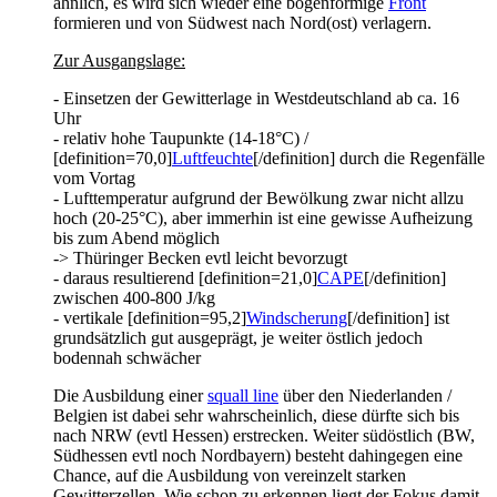
ähnlich, es wird sich wieder eine bogenförmige
Front
formieren und von Südwest nach Nord(ost) verlagern.
Zur Ausgangslage:
- Einsetzen der Gewitterlage in Westdeutschland ab ca. 16
Uhr
- relativ hohe Taupunkte (14-18°C) /
[definition=70,0]
Luftfeuchte
[/definition] durch die Regenfälle
vom Vortag
- Lufttemperatur aufgrund der Bewölkung zwar nicht allzu
hoch (20-25°C), aber immerhin ist eine gewisse Aufheizung
bis zum Abend möglich
-> Thüringer Becken evtl leicht bevorzugt
- daraus resultierend [definition=21,0]
CAPE
[/definition]
zwischen 400-800 J/kg
- vertikale [definition=95,2]
Windscherung
[/definition] ist
grundsätzlich gut ausgeprägt, je weiter östlich jedoch
bodennah schwächer
Die Ausbildung einer
squall line
über den Niederlanden /
Belgien ist dabei sehr wahrscheinlich, diese dürfte sich bis
nach NRW (evtl Hessen) erstrecken. Weiter südöstlich (BW,
Südhessen evtl noch Nordbayern) besteht dahingegen eine
Chance, auf die Ausbildung von vereinzelt starken
Gewitterzellen. Wie schon zu erkennen liegt der Fokus damit