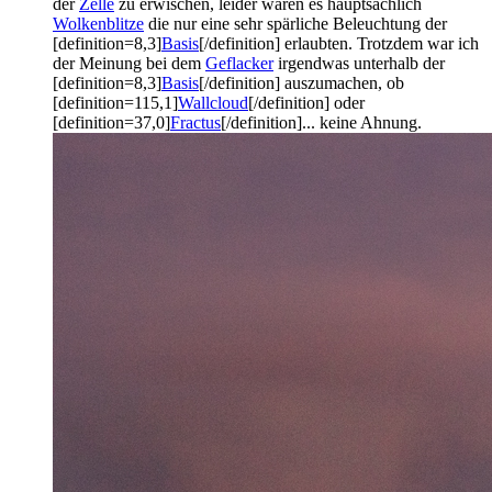
der
Zelle
zu erwischen, leider waren es hauptsächlich
Wolkenblitze
die nur eine sehr spärliche Beleuchtung der
[definition=8,3]
Basis
[/definition] erlaubten. Trotzdem war ich
der Meinung bei dem
Geflacker
irgendwas unterhalb der
[definition=8,3]
Basis
[/definition] auszumachen, ob
[definition=115,1]
Wallcloud
[/definition] oder
[definition=37,0]
Fractus
[/definition]... keine Ahnung.