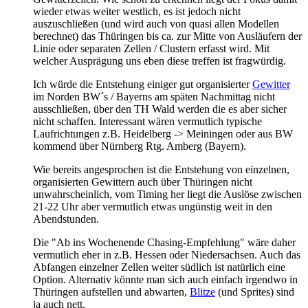
wieder etwas weiter westlich, es ist jedoch nicht
auszuschließen (und wird auch von quasi allen Modellen
berechnet) das Thüringen bis ca. zur Mitte von Ausläufern der
Linie oder separaten Zellen / Clustern erfasst wird. Mit
welcher Ausprägung uns eben diese treffen ist fragwürdig.
Ich würde die Entstehung einiger gut organisierter
Gewitter
im Norden BW´s / Bayerns am späten Nachmittag nicht
ausschließen, über den TH Wald werden die es aber sicher
nicht schaffen. Interessant wären vermutlich typische
Laufrichtungen z.B. Heidelberg -> Meiningen oder aus BW
kommend über Nürnberg Rtg. Amberg (Bayern).
Wie bereits angesprochen ist die Entstehung von einzelnen,
organisierten Gewittern auch über Thüringen nicht
unwahrscheinlich, vom Timing her liegt die Auslöse zwischen
21-22 Uhr aber vermutlich etwas ungünstig weit in den
Abendstunden.
Die "Ab ins Wochenende Chasing-Empfehlung" wäre daher
vermutlich eher in z.B. Hessen oder Niedersachsen. Auch das
Abfangen einzelner Zellen weiter südlich ist natürlich eine
Option. Alternativ könnte man sich auch einfach irgendwo in
Thüringen aufstellen und abwarten,
Blitze
(und Sprites) sind
ja auch nett.