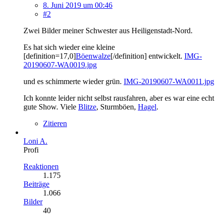
8. Juni 2019 um 00:46
#2
Zwei Bilder meiner Schwester aus Heiligenstadt-Nord.
Es hat sich wieder eine kleine
[definition=17,0]
Böenwalze
[/definition] entwickelt.
IMG-
20190607-WA0019.jpg
und es schimmerte wieder grün.
IMG-20190607-WA0011.jpg
Ich konnte leider nicht selbst rausfahren, aber es war eine echt
gute Show. Viele
Blitze
, Sturmböen,
Hagel
.
Zitieren
Loni A.
Profi
Reaktionen
1.175
Beiträge
1.066
Bilder
40