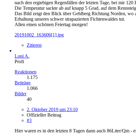
nach den ergiebigen Regenfällen der letzten Tage, bei mir 120
Die Temperatur sackte ab auf knapp 5 Grad, auf dem Rennsteig
Das Bild zeigt den Blick über Gehlberg Richtung Norden, wo 
Erhaltung unseres schwer strapazierten Fichtenwaldes tut.
Allen einen schönen Feiertag morgen!
20191002_163606[1].jpg
Zitieren
Loni A.
Profi
Reaktionen
1.175
Beiträge
1.066
Bilder
40
2. Oktober 2019 um 23:10
Offizieller Beitrag
#3
Hier waren es in den letzten 8 Tagen dann auch 86Liter/Qm - e