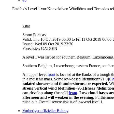
#5
Estofex's Level 1 vor Konvektiven Windböen und Tornados reic
Zitat
Storm Forecast
Valid: Thu 10 Oct 2019 06:00 to Fri 11 Oct 2019 06:00
Issued: Wed 09 Oct 2019 23:20
Forecaster: GATZEN
A level 1 was issued for southern Belgium, Luxembourg,
Southern Belgium, Luxembourg, eastern France, souther
An upper-level
front
is located at the flanks of a trough 
in a moist air mass. Some low-based [definition=21,0]
C
isolated showers and thunderstorms are expected.
Wi
strong vertical wind [definition=95,1]shear[/definit
can develop along the cold
front
. Low cloud bases are
afternoon and will weaken in the evening.
Furthermore
ruled out. Overall severe risk is of low-end level 1.
Vorheriger offizieller Beitrag