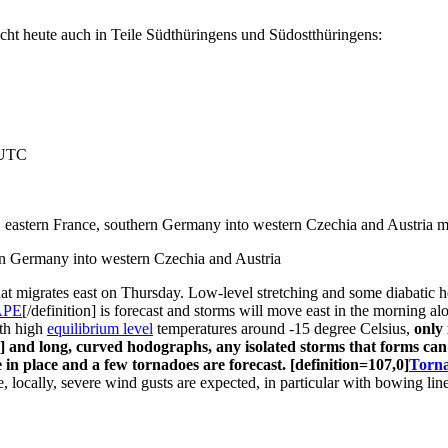
ht heute auch in Teile Südthüringens und Südostthüringens:
 UTC
 eastern France, southern Germany into western Czechia and Austria ma
n Germany into western Czechia and Austria
that migrates east on Thursday. Low-level stretching and some diabatic h
APE
[/definition] is forecast and storms will move east in the morning a
th high
equilibrium level
temperatures around -15 degree Celsius,
only
ion] and long, curved hodographs, any isolated storms that forms c
 in place and a few tornadoes are forecast. [definition=107,0]
Torn
, locally, severe wind gusts are expected, in particular with bowing line