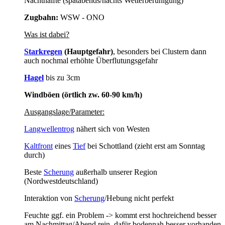
Nachthälfte (spätabends/nachts Wetterberuhigung)
Zugbahn:
WSW - ONO
Was ist dabei?
Starkregen
(Hauptgefahr)
, besonders bei Clustern dann
auch nochmal erhöhte Überflutungsgefahr
Hagel
bis zu 3cm
Windböen (örtlich zw. 60-90 km/h)
Ausgangslage/Parameter:
Langwellentrog
nähert sich von Westen
Kaltfront
eines
Tief
bei Schottland (zieht erst am Sonntag
durch)
Beste
Scherung
außerhalb unserer Region
(Nordwestdeutschland)
Interaktion von
Scherung
/Hebung nicht perfekt
Feuchte ggf. ein Problem -> kommt erst hochreichend besser
am Nachmittag/Abend rein, dafür bodennah besser vorhanden