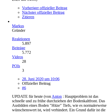
Vorheriger offizieller Beitrag
Nächster offizieller Beitrag
Zitieren
Markus
Gründer
Reaktionen
5.897
Beiträge
5.772
Videos
28
POIs
3
28. Juni 2020 um 10:06
Offizieller Beitrag
#6
UPDATE für heute (von
Anton
: Hauptproblem ist das
schnelle und zu frühe durchziehen der Bodenkaltfront. Das
Ausbilden eines Boden "Hitze" Tiefs, wie es normalerweise
wünschenswert ist, wird verhindert. Ein Grund dafür ist die