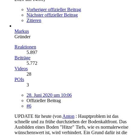
Vorheriger offizieller Beitrag
Nächster offizieller Beitrag
Zitieren
Markus
Gründer
Reaktionen
5.897
Beiträge
5.772
Videos
28
POIs
3
28. Juni 2020 um 10:06
Offizieller Beitrag
#6
UPDATE für heute (von
Anton
: Hauptproblem ist das
schnelle und zu frühe durchziehen der Bodenkaltfront. Das
Ausbilden eines Boden "Hitze" Tiefs, wie es normalerweise
wünschenswert ist, wird verhindert. Ein Grund dafür ist die