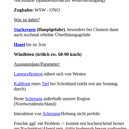
Nachthälfte (spätabends/nachts Wetterberuhigung)
Zugbahn:
WSW - ONO
Was ist dabei?
Starkregen
(Hauptgefahr)
, besonders bei Clustern dann
auch nochmal erhöhte Überflutungsgefahr
Hagel
bis zu 3cm
Windböen (örtlich zw. 60-90 km/h)
Ausgangslage/Parameter:
Langwellentrog
nähert sich von Westen
Kaltfront
eines
Tief
bei Schottland (zieht erst am Sonntag
durch)
Beste
Scherung
außerhalb unserer Region
(Nordwestdeutschland)
Interaktion von
Scherung
/Hebung nicht perfekt
Feuchte ggf. ein Problem -> kommt erst hochreichend besser
am Nachmittag/Abend rein, dafür bodennah besser vorhanden