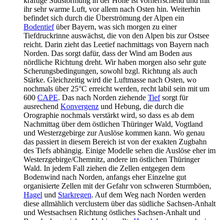
kräftige Südstörmung in der Höhe ist vorherrschend und mit
ihr sehr warme Luft, vor allem nach Osten hin. Weiterhin
befindet sich durch die Überströmung der Alpen ein
Bodentief
über Bayern, was sich morgen zu einer
Tiefdruckrinne auswächst, die von den Alpen bis zur Ostsee
reicht. Darin zieht das Leetief nachmittags von Bayern nach
Norden. Das sorgt dafür, dass der Wind am Boden aus
nördliche Richtung dreht. Wir haben morgen also sehr gute
Scherungsbedingungen, sowohl bzgl. Richtung als auch
Stärke. Gleichzeitig wird die Luftmasse nach Osten, wo
nochmals über 25°C erreicht werden, recht labil sein mit um
600
CAPE
. Das nach Norden ziehende
Tief
sorgt für
ausrechend
Konvergenz
und Hebung, die durch die
Orographie nochmals verstärkt wird, so dass es ab dem
Nachmittag über dem östlichen Thüringer Wald, Vogtland
und Westerzgebirge zur Auslöse kommen kann. Wo genau
das passiert in diesem Bereich ist von der exakten Zugbahn
des Tiefs abhängig. Einige Modelle sehen die Auslöse eher im
Westerzgebirge/Chemnitz, andere im östlichen Thüringer
Wald. In jedem Fall ziehen die Zellen entgegen dem
Bodenwind nach Norden, anfangs eher Einzelne gut
organisierte Zellen mit der Gefahr von schweren Sturmböen,
Hagel
und
Starkregen
. Auf dem Weg nach Norden werden
diese allmählich verclustern über das südliche Sachsen-Anhalt
und Westsachsen Richtung östliches Sachsen-Anhalt und