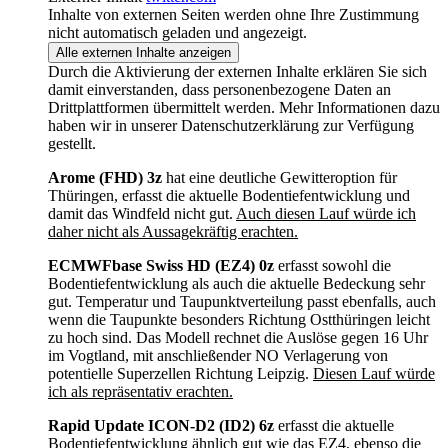
Inhalte von externen Seiten werden ohne Ihre Zustimmung
nicht automatisch geladen und angezeigt.
Alle externen Inhalte anzeigen
Durch die Aktivierung der externen Inhalte erklären Sie sich
damit einverstanden, dass personenbezogene Daten an
Drittplattformen übermittelt werden. Mehr Informationen dazu
haben wir in unserer Datenschutzerklärung zur Verfügung
gestellt.
Arome (FHD) 3z
hat eine deutliche Gewitteroption für
Thüringen, erfasst die aktuelle Bodentiefentwicklung und
damit das Windfeld nicht gut.
Auch diesen Lauf würde ich
daher nicht als Aussagekräftig erachten.
ECMWFbase Swiss HD (EZ4) 0z
erfasst sowohl die
Bodentiefentwicklung als auch die aktuelle Bedeckung sehr
gut. Temperatur und Taupunktverteilung passt ebenfalls, auch
wenn die Taupunkte besonders Richtung Ostthüringen leicht
zu hoch sind. Das Modell rechnet die Auslöse gegen 16 Uhr
im Vogtland, mit anschließender NO Verlagerung von
potentielle Superzellen Richtung Leipzig.
Diesen Lauf würde
ich als repräsentativ erachten.
Rapid Update ICON-D2 (ID2) 6z
erfasst die aktuelle
Bodentiefentwicklung ähnlich gut wie das EZ4, ebenso die