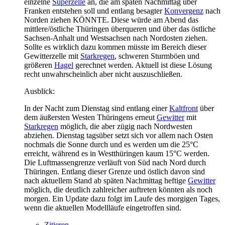
einzelne
Superzelle
an, die am späten Nachmittag über
Franken entstehen soll und entlang besagter
Konvergenz
nach
Norden ziehen KÖNNTE. Diese würde am Abend das
mittlere/östliche Thüringen überqueren und über das östliche
Sachsen-Anhalt und Westsachsen nach Nordosten ziehen.
Sollte es wirklich dazu kommen müsste im Bereich dieser
Gewitterzelle mit
Starkregen
, schweren Sturmböen und
größeren
Hagel
gerechnet werden. Aktuell ist diese Lösung
recht unwahrscheinlich aber nicht auszuschließen.
Ausblick:
In der Nacht zum Dienstag sind entlang einer
Kaltfront
über
dem äußersten Westen Thüringens erneut
Gewitter
mit
Starkregen
möglich, die aber zügig nach Nordwesten
abziehen. Dienstag tagsüber setzt sich vor allem nach Osten
nochmals die Sonne durch und es werden um die 25°C
erreicht, während es in Westthüringen kaum 15°C werden.
Die Luftmassengrenze verläuft von Süd nach Nord durch
Thüringen. Entlang dieser Grenze und östlich davon sind
nach aktuellem Stand ab späten Nachmittag heftige
Gewitter
möglich, die deutlich zahlreicher auftreten könnten als noch
morgen. Ein Update dazu folgt im Laufe des morgigen Tages,
wenn die aktuellen Modellläufe eingetroffen sind.
Zitieren