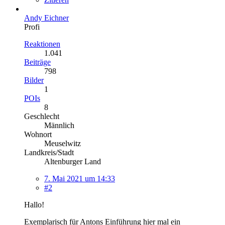
Andy Eichner
Profi
Reaktionen
1.041
Beiträge
798
Bilder
1
POIs
8
Geschlecht
Männlich
Wohnort
Meuselwitz
Landkreis/Stadt
Altenburger Land
7. Mai 2021 um 14:33
#2
Hallo!
Exemplarisch für Antons Einführung hier mal ein