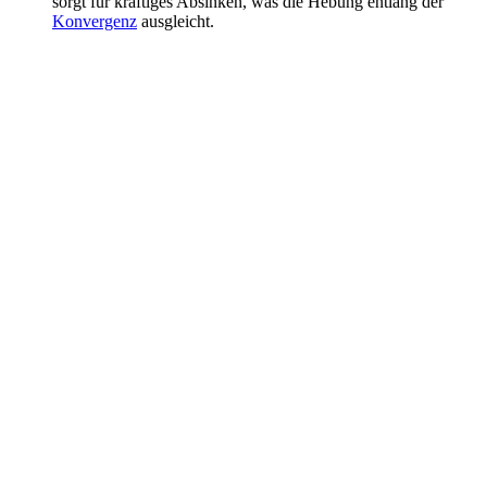
sorgt für kräftiges Absinken, was die Hebung entlang der
Konvergenz
ausgleicht.