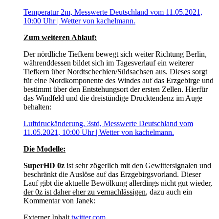
Temperatur 2m, Messwerte Deutschland vom 11.05.2021,
10:00 Uhr | Wetter von kachelmann.
Zum weiteren Ablauf:
Der nördliche Tiefkern bewegt sich weiter Richtung Berlin,
währenddessen bildet sich im Tagesverlauf ein weiterer
Tiefkern über Nordtschechien/Südsachsen aus. Dieses sorgt
für eine Nordkomponente des Windes auf das Erzgebirge und
bestimmt über den Entstehungsort der ersten Zellen. Hierfür
das Windfeld und die dreistündige Drucktendenz im Auge
behalten:
Luftdruckänderung, 3std, Messwerte Deutschland vom
11.05.2021, 10:00 Uhr | Wetter von kachelmann.
Die Modelle:
SuperHD 0z
ist sehr zögerlich mit den Gewittersignalen und
beschränkt die Auslöse auf das Erzgebirgsvorland. Dieser
Lauf gibt die aktuelle Bewölkung allerdings nicht gut wieder,
der 0z ist daher eher zu vernachlässigen
, dazu auch ein
Kommentar von Janek:
Externer Inhalt
twitter.com