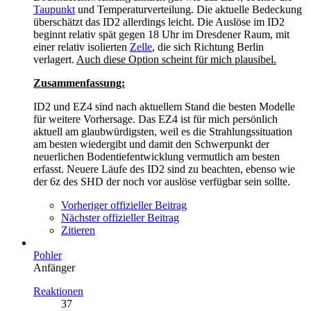
Taupunkt
und Temperaturverteilung. Die aktuelle Bedeckung
überschätzt das ID2 allerdings leicht. Die Auslöse im ID2
beginnt relativ spät gegen 18 Uhr im Dresdener Raum, mit
einer relativ isolierten
Zelle
, die sich Richtung Berlin
verlagert.
Auch diese Option scheint für mich plausibel.
Zusammenfassung:
ID2 und EZ4 sind nach aktuellem Stand die besten Modelle
für weitere Vorhersage. Das EZ4 ist für mich persönlich
aktuell am glaubwürdigsten, weil es die Strahlungssituation
am besten wiedergibt und damit den Schwerpunkt der
neuerlichen Bodentiefentwicklung vermutlich am besten
erfasst. Neuere Läufe des ID2 sind zu beachten, ebenso wie
der 6z des SHD der noch vor auslöse verfügbar sein sollte.
Vorheriger offizieller Beitrag
Nächster offizieller Beitrag
Zitieren
Pohler
Anfänger
Reaktionen
37