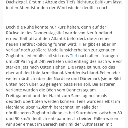
Dachziegel. Erst mit Abzug des Tiefs Richtung Baltikum lässt
in den Abendstunden der Wind wieder deutlich nach.
Doch die Ruhe könnte nur kurz halten, denn auf der
Rückseite des Donnerstagstief wurde von Neufundland
erneut Kaltluft auf den Atlantik befördert, die zu einer
neuen Tiefdruckbildung führen wird. Hier gibt es aber im
Verlauf noch größere Modellunsicherheiten zur genauen
Zugbahn. Jedenfalls soll sich das
Tief
nach allen Lösungen
um 30hPa in gut 24h vertiefen und entlang des nach wie vor
starken Jets nach Osten ziehen. Die Frage ist nun, ob das
eher auf der Linie Ärmelkanal-Norddeutschland-Polen oder
weiter nördlich über die Nordsee und Dänemark (siehe Bild
unten noch über GB gelegen) passieren soll. Bei ersterer
Variante würden die Böen vom Donnerstag am
Freitagabend und der Nacht zum Samstag nochmals
deutlich überboten werden können. Teils wurdens elbst im
Flachland über 120km/h berechnet. Im Falle der
nördlicheren Zugbahn bliebe es bei Sturmböen zwischen 80
und 90 km/h deutlich entspannter. In beiden Fällen wären
wir aber erneut im Bereich sehr milder Luftmassen mit