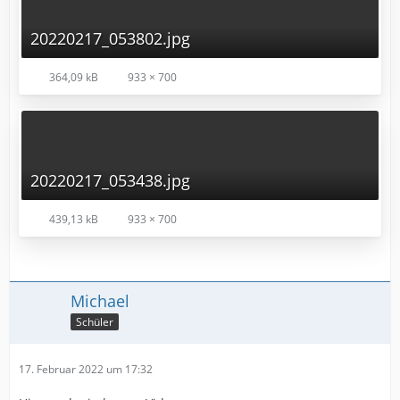
20220217_053802.jpg
364,09 kB
933 × 700
20220217_053438.jpg
439,13 kB
933 × 700
Michael
Schüler
17. Februar 2022 um 17:32