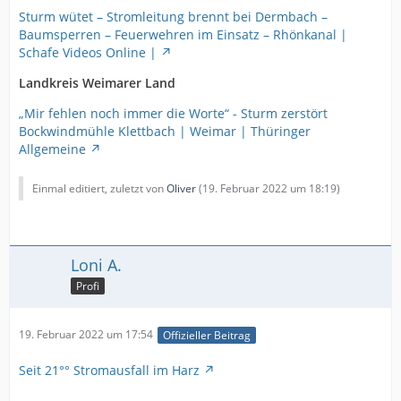
Sturm wütet – Stromleitung brennt bei Dermbach –
Baumsperren – Feuerwehren im Einsatz – Rhönkanal |
Schafe Videos Online |
Landkreis Weimarer Land
„Mir fehlen noch immer die Worte“ - Sturm zerstört
Bockwindmühle Klettbach | Weimar | Thüringer
Allgemeine
Einmal editiert, zuletzt von
Oliver
(
19. Februar 2022 um 18:19
)
Loni A.
Profi
19. Februar 2022 um 17:54
Offizieller Beitrag
Seit 21°° Stromausfall im Harz