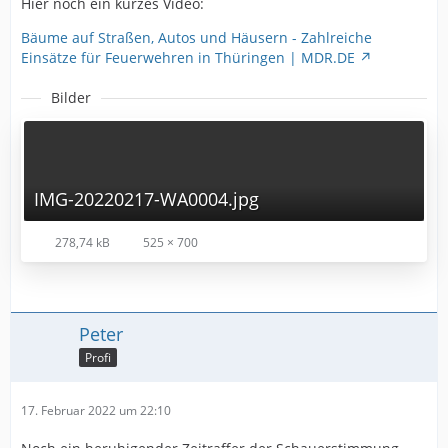
Hier noch ein kurzes Video:
Bäume auf Straßen, Autos und Häusern - Zahlreiche
Einsätze für Feuerwehren in Thüringen | MDR.DE
Bilder
IMG-20220217-WA0004.jpg
278,74 kB
525 × 700
Peter
Profi
17. Februar 2022 um 22:10