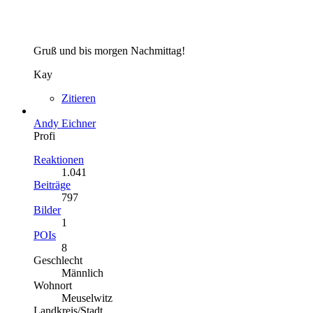
Gruß und bis morgen Nachmittag!
Kay
Zitieren
Andy Eichner
Profi
Reaktionen
1.041
Beiträge
797
Bilder
1
POIs
8
Geschlecht
Männlich
Wohnort
Meuselwitz
Landkreis/Stadt