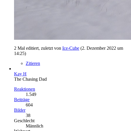
2 Mal editiert, zuletzt von
Ice-Cube
(
2. Dezember 2022 um
14:25
)
Zitieren
Kay H
The Chasing Dad
Reaktionen
1.549
Beiträge
604
Bilder
38
Geschlecht
Männlich