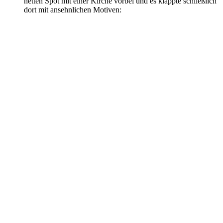
netten Spot mit einer Kirche vorbei und es klappte schließlich
dort mit ansehnlichen Motiven: