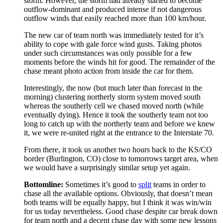
storm. However, the storm had already started to become
outflow-dominant and produced intense if not dangerous
outflow winds that easily reached more than 100 km/hour.
The new car of team north was immediately tested for it’s
ability to cope with gale force wind gusts. Taking photos
under such circumstances was only possible for a few
moments before the winds hit for good. The remainder of the
chase meant photo action from inside the car for them.
Interestingly, the now (but much later than forecast in the
morning) clustering northerly storm system moved south
whereas the southerly cell we chased moved north (while
eventually dying). Hence it took the southerly team not too
long to catch up with the northerly team and before we knew
it, we were re-united right at the entrance to the Interstate 70.
From there, it took us another two hours back to the KS/CO
border (Burlington, CO) close to tomorrows target area, when
we would have a surprisingly similar setup yet again.
Bottomline:
Sometimes it’s good to
split
teams in order to
chase all the available options. Obviously, that doesn’t mean
both teams will be equally happy, but I think it was win/win
for us today nevertheless. Good chase despite car break down
for team north and a decent chase day with some new lessons