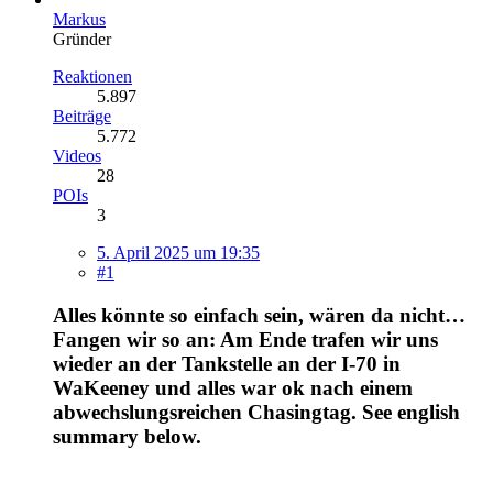
Markus
Gründer
Reaktionen
5.897
Beiträge
5.772
Videos
28
POIs
3
5. April 2025 um 19:35
#1
Alles könnte so einfach sein, wären da nicht…
Fangen wir so an: Am Ende trafen wir uns
wieder an der Tankstelle an der I-70 in
WaKeeney und alles war ok nach einem
abwechslungsreichen Chasingtag. See english
summary below.