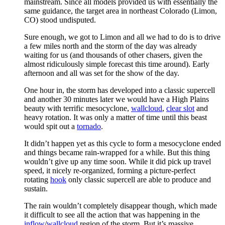
mainstream. Since all models provided us with essentially the
same guidance, the target area in northeast Colorado (Limon,
CO) stood undisputed.
Sure enough, we got to Limon and all we had to do is to drive
a few miles north and the storm of the day was already
waiting for us (and thousands of other chasers, given the
almost ridiculously simple forecast this time around). Early
afternoon and all was set for the show of the day.
One hour in, the storm has developed into a classic supercell
and another 30 minutes later we would have a High Plains
beauty with terrific mesocyclone,
wallcloud
,
clear slot
and
heavy rotation. It was only a matter of time until this beast
would spit out a
tornado
.
It didn’t happen yet as this cycle to form a mesocyclone ended
and things became rain-wrapped for a while. But this thing
wouldn’t give up any time soon. While it did pick up travel
speed, it nicely re-organized, forming a picture-perfect
rotating
hook
only classic supercell are able to produce and
sustain.
The rain wouldn’t completely disappear though, which made
it difficult to see all the action that was happening in the
inflow
/
wallcloud
region of the storm. But it’s massive