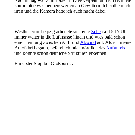
Nachmittag war zum Baden im See verplant und ich rechnete
kaum mit etwas nennenswerten an Gewittern. Ich sollte mich
irren und die Kamera hatte ich auch nucht dabei.
Westlich von Leipzig arbeitete sich eine
Zelle
ca. 16.15 Uhr
immer weiter in die Luftmasse hinein und wies bald schon
eine Trennung zwischen Auf- und
Abwind
auf. Als ich meine
Autofahrt begann, befand ich mich nördlich des
Aufwinds
und konnte schon deutliche Strukturen erkennen.
Ein erster Stop bei Großpösna: