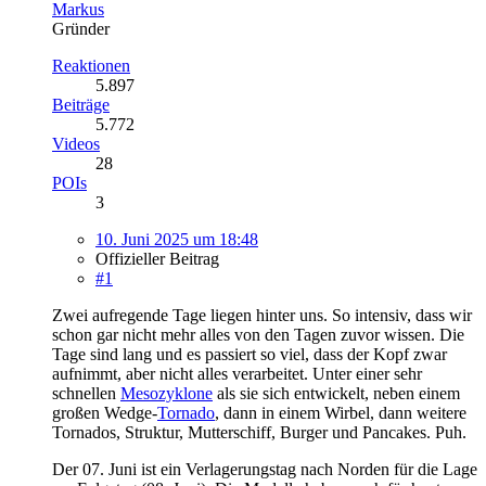
Markus
Gründer
Reaktionen
5.897
Beiträge
5.772
Videos
28
POIs
3
10. Juni 2025 um 18:48
Offizieller Beitrag
#1
Zwei aufregende Tage liegen hinter uns. So intensiv, dass wir
schon gar nicht mehr alles von den Tagen zuvor wissen. Die
Tage sind lang und es passiert so viel, dass der Kopf zwar
aufnimmt, aber nicht alles verarbeitet. Unter einer sehr
schnellen
Mesozyklone
als sie sich entwickelt, neben einem
großen Wedge-
Tornado
, dann in einem Wirbel, dann weitere
Tornados, Struktur, Mutterschiff, Burger und Pancakes. Puh.
Der 07. Juni ist ein Verlagerungstag nach Norden für die Lage