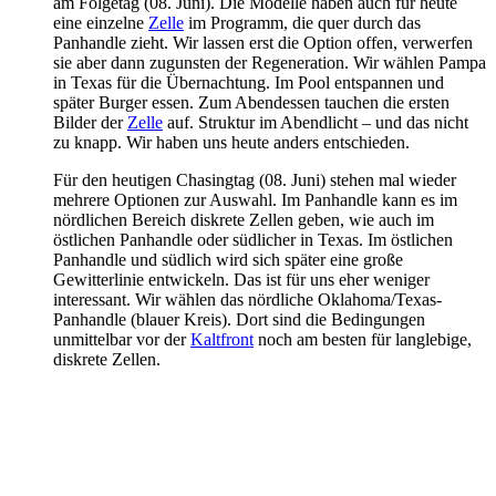
am Folgetag (08. Juni). Die Modelle haben auch für heute
eine einzelne
Zelle
im Programm, die quer durch das
Panhandle zieht. Wir lassen erst die Option offen, verwerfen
sie aber dann zugunsten der Regeneration. Wir wählen Pampa
in Texas für die Übernachtung. Im Pool entspannen und
später Burger essen. Zum Abendessen tauchen die ersten
Bilder der
Zelle
auf. Struktur im Abendlicht – und das nicht
zu knapp. Wir haben uns heute anders entschieden.
Für den heutigen Chasingtag (08. Juni) stehen mal wieder
mehrere Optionen zur Auswahl. Im Panhandle kann es im
nördlichen Bereich diskrete Zellen geben, wie auch im
östlichen Panhandle oder südlicher in Texas. Im östlichen
Panhandle und südlich wird sich später eine große
Gewitterlinie entwickeln. Das ist für uns eher weniger
interessant. Wir wählen das nördliche Oklahoma/Texas-
Panhandle (blauer Kreis). Dort sind die Bedingungen
unmittelbar vor der
Kaltfront
noch am besten für langlebige,
diskrete Zellen.