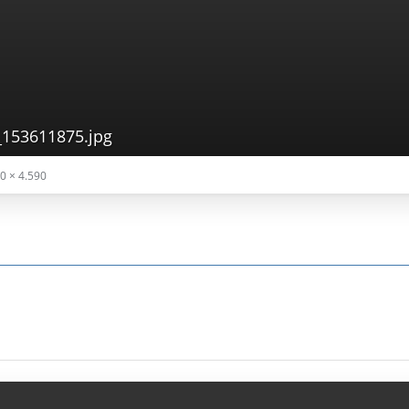
153611875.jpg
0 × 4.590