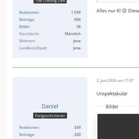
The Chasing Dad
Alles nur KI 😉 Die
Reaktionen
1.549
Beiträge
604
Bilder
38
Geschlecht
Männlich
Wohnort
Jena
Landkreis/Stadt
Jena
2. Juni 2026 um 17:37
Unspektakulär
Daniel
Bilder
Fortgeschrittener
Reaktionen
339
Beiträge
320