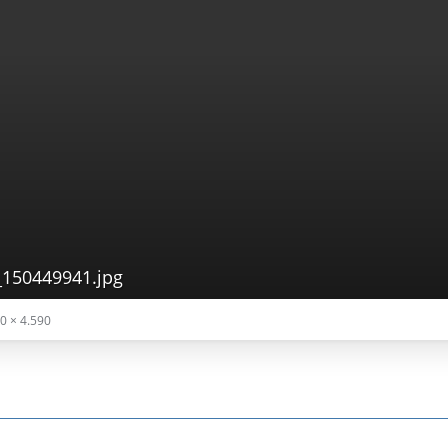
150449941.jpg
0 × 4.590