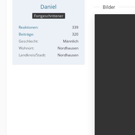
Daniel
Bilder
Fortgeschrittener
Reaktionen
339
Beiträge
320
Geschlecht
Männlich
Wohnort
Nordhausen
Landkreis/Stadt
Nordhausen