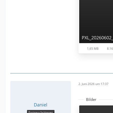
PXL_20260602_
1,65 MB
8.16
2. Juni 2026 um 17:37
Bilder
Daniel
Fortgeschrittener