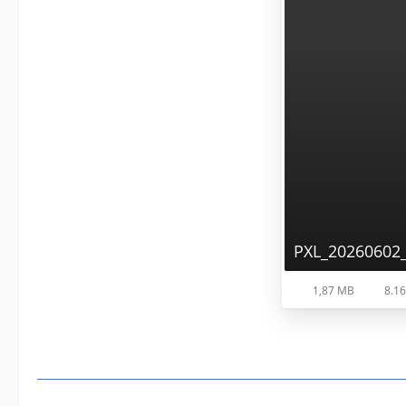
PXL_20260602_
1,87 MB
8.16