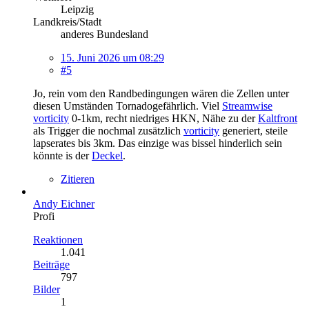
Leipzig
Landkreis/Stadt
anderes Bundesland
15. Juni 2026 um 08:29
#5
Jo, rein vom den Randbedingungen wären die Zellen unter
diesen Umständen Tornadogefährlich. Viel
Streamwise
vorticity
0-1km, recht niedriges HKN, Nähe zu der
Kaltfront
als Trigger die nochmal zusätzlich
vorticity
generiert, steile
lapserates bis 3km. Das einzige was bissel hinderlich sein
könnte is der
Deckel
.
Zitieren
Andy Eichner
Profi
Reaktionen
1.041
Beiträge
797
Bilder
1