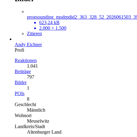
progsounding_modrpdid2_363_328_52_2026061503_3
623,24 kB
2.000 × 1.500
Zitieren
Andy Eichner
Profi
Reaktionen
1.041
Beiträge
797
Bilder
1
POIs
8
Geschlecht
Männlich
Wohnort
Meuselwitz
Landkreis/Stadt
Altenburger Land