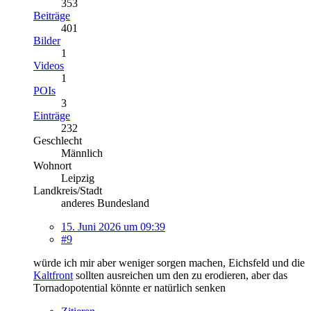
353
Beiträge
401
Bilder
1
Videos
1
POIs
3
Einträge
232
Geschlecht
Männlich
Wohnort
Leipzig
Landkreis/Stadt
anderes Bundesland
15. Juni 2026 um 09:39
#9
würde ich mir aber weniger sorgen machen, Eichsfeld und die
Kaltfront
sollten ausreichen um den zu erodieren, aber das
Tornadopotential könnte er natürlich senken