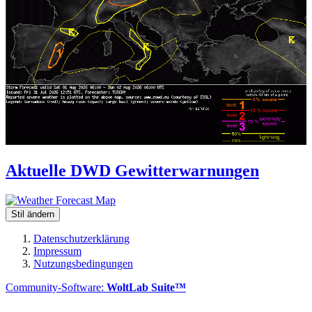
Aktuelle DWD Gewitterwarnungen
Stil ändern
Datenschutzerklärung
Impressum
Nutzungsbedingungen
Community-Software:
WoltLab Suite™