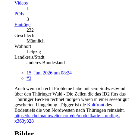
Videos
1
POIs
3
Einträge
232
Geschlecht
Männlich
Wohnort
Leipzig
Landkreis/Stadt
anderes Bundesland
15. Juni 2026 um 08:24
#3
Auch wenn ich echt Probleme habe mit sem Südwestwind
über den Thüringer Wald - Die Zellen die das ID2 fürs das
Thüringer Becken rechnet morgen wären in einer seeehr gut
gescherten Umgebung. Trigger ist die
Kaltfront
des
Bodentiefs die von Nordwesten nach Thüringen reinzieht.
https://kachelmannwetter.com/de/modellkarte…unding-
x363y328
Bilder