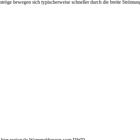
tröge bewegen sich typischerweise schneller durch die breite Strömun
Sie hier regionale Warnmeldungen vom DWD.