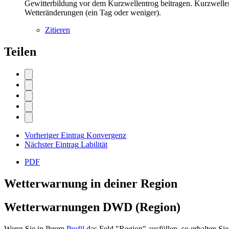
Gewitterbildung vor dem Kurzwellentrog beitragen. Kurzwellen
Wetteränderungen (ein Tag oder weniger).
Zitieren
Teilen
Vorheriger Eintrag
Konvergenz
Nächster Eintrag
Labilität
PDF
Wetterwarnung in deiner Region
Wetterwarnungen DWD (Region)
Wenn Sie in Ihrem
Profil
das Feld "Region" ausfüllen, so erhalten 