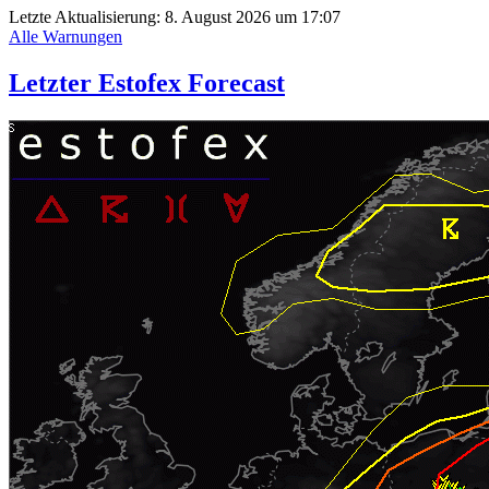
Letzte Aktualisierung:
8. August 2026 um 17:07
Alle Warnungen
Letzter Estofex Forecast