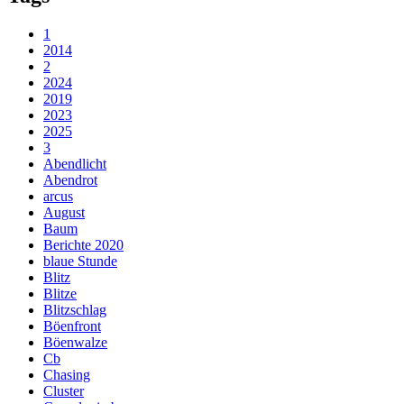
1
2014
2
2024
2019
2023
2025
3
Abendlicht
Abendrot
arcus
August
Baum
Berichte 2020
blaue Stunde
Blitz
Blitze
Blitzschlag
Böenfront
Böenwalze
Cb
Chasing
Cluster