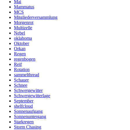
Mai
Mammatus
MCS
Mitgliederversammlung
Morgenrot
Multizelle
Nebel
oklahoma
Oktober
Orkan
Regen
regenbogen
Reif
Rotation
sammelthread
Schauer
Schnee
Schwergewitter
Schwergewitterlage
September
shelfcloud
Sonnenaufgang
Sonnenuntergang
Starkregen
Storm Chasing