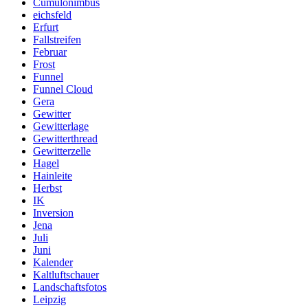
Cumulonimbus
eichsfeld
Erfurt
Fallstreifen
Februar
Frost
Funnel
Funnel Cloud
Gera
Gewitter
Gewitterlage
Gewitterthread
Gewitterzelle
Hagel
Hainleite
Herbst
IK
Inversion
Jena
Juli
Juni
Kalender
Kaltluftschauer
Landschaftsfotos
Leipzig