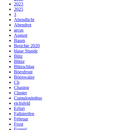
2023
2025
3
Abendlicht
Abendrot
arcus
August
Baum
Berichte 2020
blaue Stunde
Blitz
Blitze
Blitzschlag
Böenfront
Böenwalze
Cb
Chasing
Cluster
Cumulonimbus
eichsfeld
Erfurt
Fallstreifen
Februar
Frost
Funnel