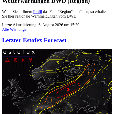
Wetterwarnungen DWD (Region)
Wenn Sie in Ihrem
Profil
das Feld "Region" ausfüllen, so erhalten
Sie hier regionale Warnmeldungen vom DWD.
Letzte Aktualisierung:
6. August 2026 um 15:30
Alle Warnungen
Letzter Estofex Forecast