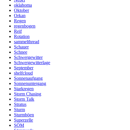
oklahoma
Oktober
Orkan
Regen
regenbogen
Reif
Rotation
sammelthread
Schauer
Schnee
Schwergewitter
Schwergewitterlage
September
shelfcloud
Sonnenaufgang
Sonnenuntergang
Starkregen
Storm Chasing
Storm Talk
Stratus
Sturm
Sturmböen
Superzelle
SÖM