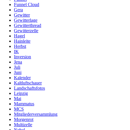
Funnel Cloud
Gera
Gewitter
Gewitterlage
Gewitterthread
Gewitterzelle
Hagel
Hainleite
Herbst
IK
Inversion
Jena
Juli
Juni
Kalender
Kaltluftschauer
Landschaftsfotos
Leipzig
Mai
Mammatus
MCS
Mitgliederversammlung
Morgenrot
Multizelle
Nebel