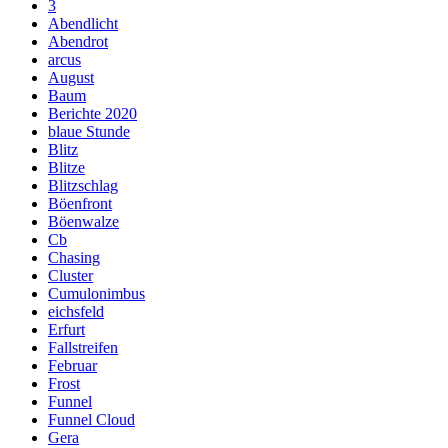
3
Abendlicht
Abendrot
arcus
August
Baum
Berichte 2020
blaue Stunde
Blitz
Blitze
Blitzschlag
Böenfront
Böenwalze
Cb
Chasing
Cluster
Cumulonimbus
eichsfeld
Erfurt
Fallstreifen
Februar
Frost
Funnel
Funnel Cloud
Gera