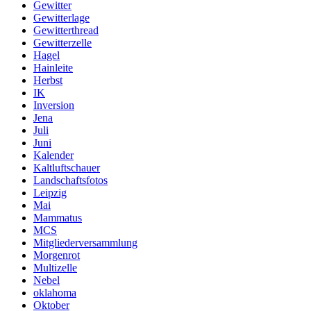
Gewitter
Gewitterlage
Gewitterthread
Gewitterzelle
Hagel
Hainleite
Herbst
IK
Inversion
Jena
Juli
Juni
Kalender
Kaltluftschauer
Landschaftsfotos
Leipzig
Mai
Mammatus
MCS
Mitgliederversammlung
Morgenrot
Multizelle
Nebel
oklahoma
Oktober