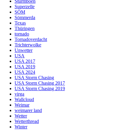
Sturmböen
Superzelle
SÖM
Sömmerda
Texas
Thüringen
tornado
Tornadoverdacht
Trichterwolke
Unwetter
USA
USA 2017
USA 2019
USA 2024
USA Storm Chasing
USA Storm Chasing 2017
USA Storm Chasing 2019
virga
Wallcloud
Weimar
weimarer land
Wetter
Wetterthread
Winter