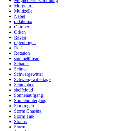
Mitgliederversammlung
Morgenrot
Multizelle
Nebel
oklahoma
Oktober
Orkan
Regen
regenbogen
Reif
Rotation
sammelthread
Schauer
Schnee
Schwergewitter
Schwergewitterlage
September
shelfcloud
Sonnenaufgang
Sonnenuntergang
Starkregen
Storm Chasing
Storm Talk
Stratus
Sturm