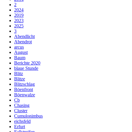
2
2024
2019
2023
2025
3
Abendlicht
Abendrot
arcus
August
Baum
Berichte 2020
blaue Stunde
Blitz
Blitze
Blitzschlag
Böenfront
Böenwalze
Cb
Chasing
Cluster
Cumulonimbus
eichsfeld
Erfurt
Fallstreifen