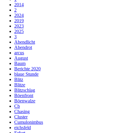
2014
2
2024
2019
2023
2025
3
Abendlicht
Abendrot
arcus
August
Baum
Berichte 2020
blaue Stunde
Blitz
Blitze
Blitzschlag
Böenfront
Böenwalze
Cb
Chasing
Cluster
Cumulonimbus
eichsfeld
Erfurt