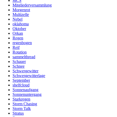
MCS
Mitgliederversammlung
Morgenrot
Multizelle
Nebel
oklahoma
Oktober
Orkan
Regen
regenbogen
Reif
Rotation
sammelthread
Schauer
Schnee
Schwergewitter
Schwergewitterlage
September
shelfcloud
Sonnenaufgang
Sonnenuntergang
Starkregen
Storm Chasing
Storm Talk
Stratus