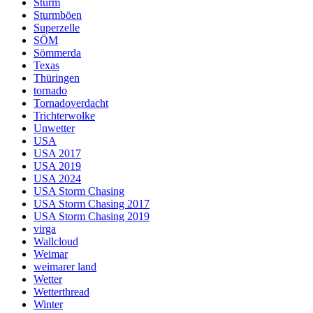
Sturm
Sturmböen
Superzelle
SÖM
Sömmerda
Texas
Thüringen
tornado
Tornadoverdacht
Trichterwolke
Unwetter
USA
USA 2017
USA 2019
USA 2024
USA Storm Chasing
USA Storm Chasing 2017
USA Storm Chasing 2019
virga
Wallcloud
Weimar
weimarer land
Wetter
Wetterthread
Winter